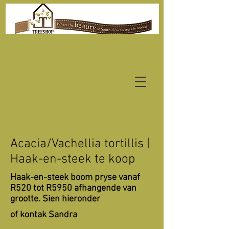
Acacia/Vachellia tortillis |
Haak-en-steek te koop
Haak-en-steek boom pryse vanaf
R520 tot R5950 afhangende van
grootte. Sien hieronder
of kontak Sandra