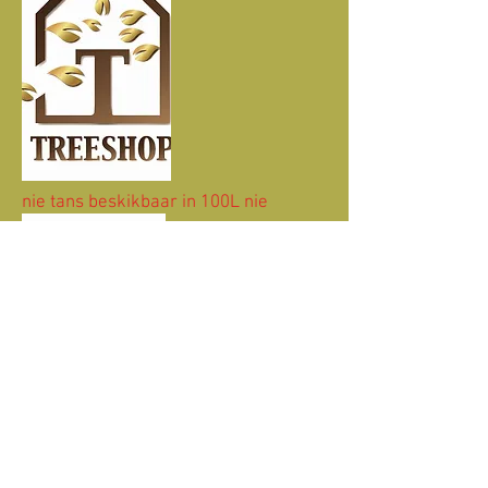
nie tans beskikbaar in 100L nie