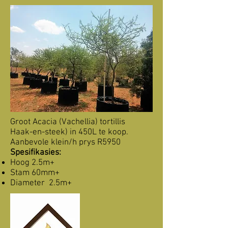
Groot Acacia (Vachellia) tortillis
Haak-en-steek) in 450L te koop.
Aanbevole klein/h prys R5950
Spesifikasies:
Hoog 2.5m+
Stam 60mm+
Diameter 2.5m+