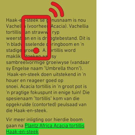
Haak-en-steek se genusnaam is nou
Vachellia (voorheen Acacia). Vachellia
tortillis kan strawwe ryp
weerstaan en is droogtebestand. Dit is
'n bladwisselende doringboom en 'n
stadige groeier. A. tortillis word
maklik uitgeken aan sy
sambreelvormige groeiwyse (vandaar
sy Engelse naam "Umbrella thorn").
Haak-en-steek doen uitstekend in 'n
houer en reageer goed op
snoei. Acacia tortillis in 'n groot pot is
'n pragtige fokuspunt in enige tuin! Die
spesienaam "tortillis" kom van die
opgekrulde (contorted) peulsaad van
die Haak-en-steek.
Vir meer inligting oor hierdie boom
gaan na
Plantz Africa Acacia tortillis
Haak-en-steek