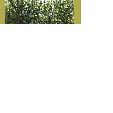
Mimusops zeyheri (Moepel) in 50L te
koop
Aanbevole klein/h prys R470
Spesifikasies:
Hoog 2m+
Stam 30mm+
Diameter 1m+
Doen navraag
Pryse sluit BTW en afleweringskoste
uit. Afslag beskikbaar volgens
Treeshop beleid.
 Capstone99 Pty Ltd. Proudly created with
Wix.com