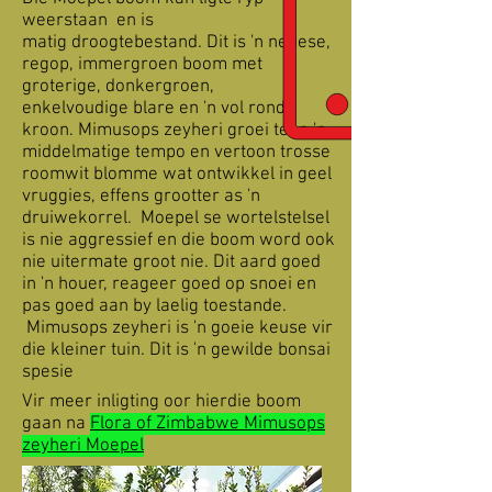
weerstaan en is
matig droogtebestand. Dit is 'n netiese,
regop, immergroen boom met
groterige, donkergroen,
enkelvoudige blare en 'n vol ronde
kroon. Mimusops zeyheri groei teen 'n
middelmatige tempo en vertoon trosse
roomwit blomme wat ontwikkel in geel
vruggies, effens grootter as 'n
druiwekorrel. Moepel se wortelstelsel
is nie aggressief en die boom word ook
nie uitermate groot nie. Dit aard goed
in 'n houer, reageer goed op snoei en
pas goed aan by laelig toestande.
Mimusops zeyheri is 'n goeie keuse vir
die kleiner tuin. Dit is 'n gewilde bonsai
spesie
Vir meer inligting oor hierdie boom
gaan na
Flora of Zimbabwe Mimusops
zeyheri Moepel