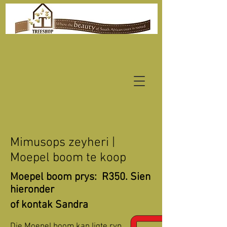
Mimusops zeyheri |
Moepel boom te koop
Moepel boom prys: R350. Sien
hieronder
of kontak Sandra
Die Moepel boom kan ligte ryp