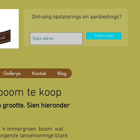
Ontvang opdaterings en aanbiedings?
Teken aan
Gallerye
Kontak
Blog
 boom te koop
grootte. Sien hieronder
is 'n immergroen boom wat
hangende lansetvormige blare.