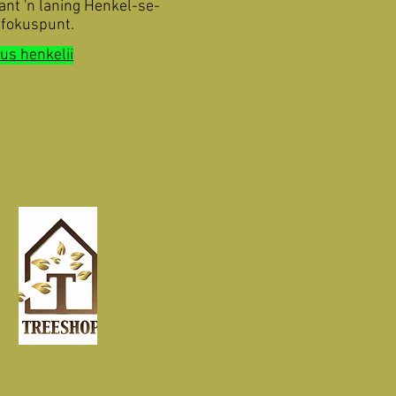
ant 'n laning Henkel-se-
s fokuspunt.
us henkelii