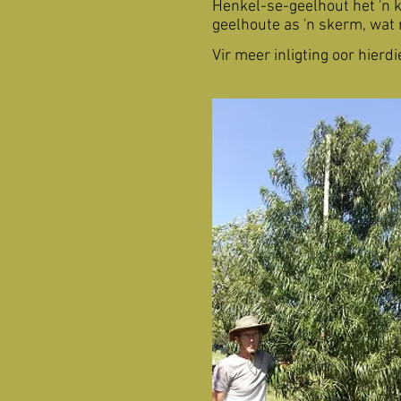
Henkel-se-geelhout het 'n k
geelhoute as 'n skerm, wat 
Vir meer inligting oor hier