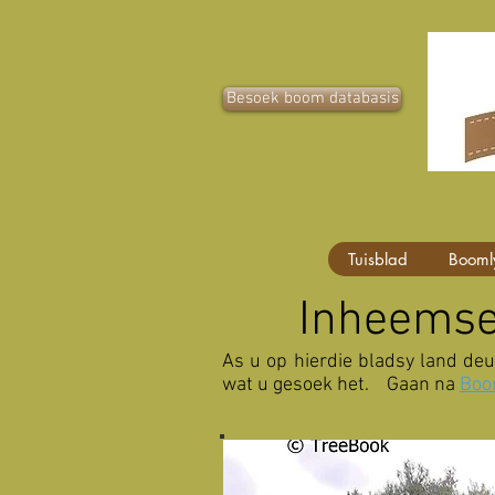
Besoek boom databasis
Tuisblad
Booml
Inheemse
As u op hierdie bladsy land deu
wat u gesoek het. Gaan na
Boo