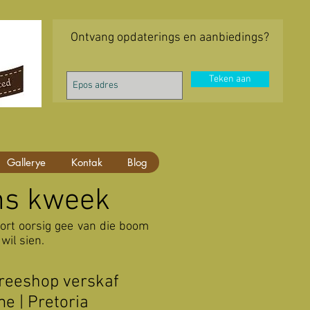
Ontvang opdaterings en aanbiedings?
Teken aan
Gallerye
Kontak
Blog
ns kweek
kort oorsig gee van die boom
wil sien.
Treeshop verskaf
e | Pretoria