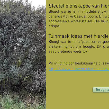
Sleutel eienskappe van hi
Bloughwarrie is 'n middelmatig-vi
geharde (tot -6 Cesius) boom. Dit wor
aggressiewe wortelstelsel. Die hui
crispa.
Tuinmaak idees met hierdi
Bloughwarrie is 'n "plant-en vergee
afskerming tot 5m hoogte. Dit dra
saad vretende voëls lok.
Vir inligting oor beskikbaarheid, sa
https://www.inheemsebome.com/eu
Terug n