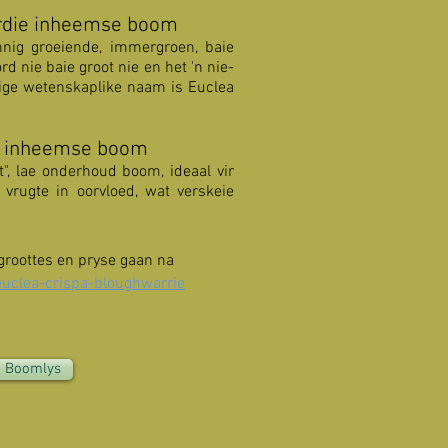
erdie inheemse boom
nnig groeiende, immergroen, baie
d nie baie groot nie en het 'n nie-
dige wetenskaplike naam is Euclea
e inheemse boom
t", lae onderhoud boom, ideaal vir
 vrugte in oorvloed, wat verskeie
kgroottes en pryse gaan na
clea-crispa-bloughwarrie
a Boomlys