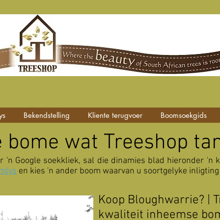
ys
Bekendstelling
Kliente terugvoer
Boomsoekgids
 bome wat Treeshop ta
r 'n Google soekkliek, sal die dinamies blad hieronder 'n 
mlys
en kies 'n ander boom waarvan u soortgelyke inligting 
Koop Bloughwarrie? | 
kwaliteit inheemse bom