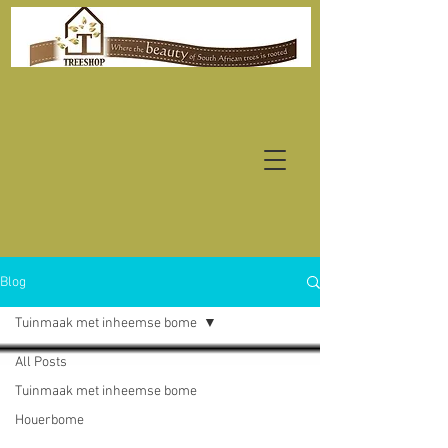
Blog
Tuinmaak met inheemse bome
All Posts
Tuinmaak met inheemse bome
Houerbome